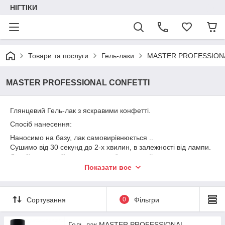
НІГТІКИ
Товари та послуги
Гель-лаки
MASTER PROFESSION
MASTER PROFESSIONAL CONFETTI
Глянцевий Гель-лак з яскравими конфетті.
Спосіб нанесення:
Наносимо на базу, лак самовирівнюється ..
Сушимо від 30 секунд до 2-х хвилин, в залежності від лампи.
Для більшого об'єму можна зробити другий шар, знову
висушити.
Показати все
Покриваємо топом, сушимо.
Сортування
0
Фільтри
Гель-лак MASTER PROFESSIONAL