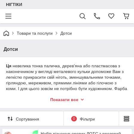
НІГТІКИ
Товари та послуги
Дотси
Дотси
Ця
невелика тонка паличка, дерев'яна або пластмасова з
наконечником у вигляді металевого кульки допоможе Вам з
легкістю прикрасити свій ніготь, зменшувальними точками,
гірляндою, мереживом, прямими лініями або гілочкою з
коми. І для цього зовсім не потрібно бути художником. Фарба
на кінчику дотса поступово зменшується, і чим повільніше Ви
Показати все
малюєте, тим на довше її вистачає. Часто дотс
застосовується для створення маленького додаткового
малюнка або декору. Дотс також добре використовувати для
нанесення страз на малюнок.
Сортування
0
Фільтри
Набір різнокольорових ДОТС з прозорий