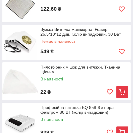
122,60
₴
Вузька Витяжка манікюрна. Розмір
26.5*18*12 див. Колір випадковий. 30 Ват
Немає в наявності
549
₴
Пилозбірник мішок для витяжки. Тканина
щільна
В наявності
22
₴
Професійна витяжка BQ 858-8 з нера-
фільтром 80 ВТ (колір випадковий)
В наявності
929
₴