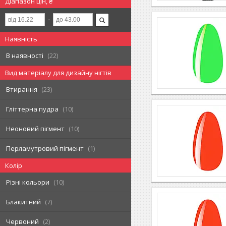
Діапазон цін, ₴
Наявність
В наявності
22
Вид матеріалу для дизайну нігтів
Втирання
23
Гліттерна пудра
10
Неоновий пігмент
10
Перламутровий пігмент
1
Колір
Різні кольори
10
Блакитний
7
Червоний
2