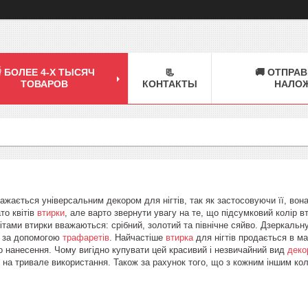
 БОЛЕЕ 4-Х ТЫСЯЧ
📃
🚚 ОТПРАВ
ТОВАРОВ
КОНТАКТЫ
НАЛО
ажається універсальним декором для нігтів, так як застосовуючи її, вона 
то квітів
втирки
, але варто звернути увагу на те, що підсумковий колір 
тами втирки вважаються: срібний, золотий та північне сяйво. Дзеркальну 
и за допомогою
трафаретів
. Найчастіше
втирка
для нігтів продається в 
 нанесення. Чому вигідно купувати цей красивий і незвичайний вид
деко
її на тривале використання. Також за рахунок того, що з кожним іншим к