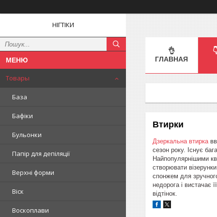
НІГТІКИ
👌

ГЛАВНАЯ
Товары
База
Бафіки
Втирки
Бульонки
Дзеркальна втирка
вв
сезон року. Існує бага
Папір для депіляції
Найпопулярнішими кві
створювати візерунк
Верхні форми
спонжем для зручного
недорога і вистачає 
Віск
відтінок.
Воскоплави