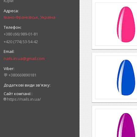
Юрій
Івано-Франківськ, Україна
+380 (66) 989-01-81
+420 (774) 53-54-42
nails.in.ua@gmail.com
💬 +380669890181
Сайт компанії
🌐 https://nails.in.ua/