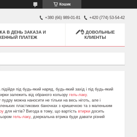
Кошик
+380 (66) 989-01-81
+420 (774) 53-54-42
КА В ДЕНЬ ЗАКАЗА И
🖋👌 ДОВОЛЬНЫЕ
ЖЕННЫЙ ПЛАТЕЖ
КЛИЕНТЫ
підійде під будь-який наряд, будь-який захід і під будь-який
втирки залежить від обраного кольору
гель-лаку
.
пудру можна наносити не тільки на весь ніготь, але і
маленьких пластикових баночках з кришечкою та з маленьким
ру
для нігтів? Вигода в тому, що вартість
втирки
досить
ольором
гель-лаку
, дзеркальна втрика буде давати різний