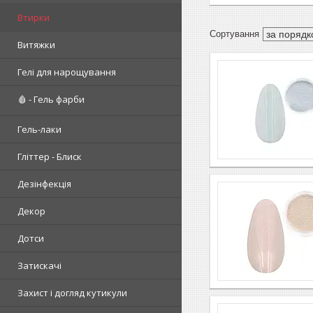
Втирки
Витяжки
Гелі для нарощування
🩸 - Гель фарби
Гель-лаки
Гліттер - Блиск
Дезінфекція
Декор
Дотси
Затискачі
Захист і догляд кутикули