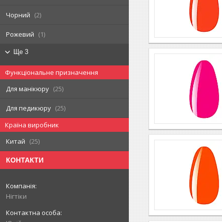
Чорний
2
Рожевий
1
Ще 3
Функціональне призначення
Для манікюру
25
Для педикюру
25
Країна виробник
Китай
25
КОНТАКТИ
Нігтіки