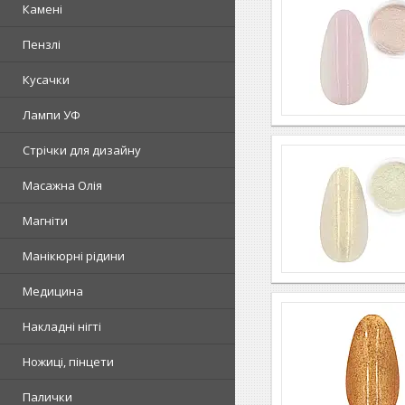
Камені
Пензлі
Кусачки
Лампи УФ
Стрічки для дизайну
Масажна Олія
Магніти
Манікюрні рідини
Медицина
Накладні нігті
Ножиці, пінцети
Палички