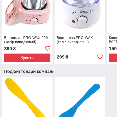
Воскоплав PRO-WAX-200
Воскоплав PRO-WAX
Касе
(колір випадковий)
(колір випадковий)
В027
399
159
₴
299
₴
Купити
Подібні товари компанії