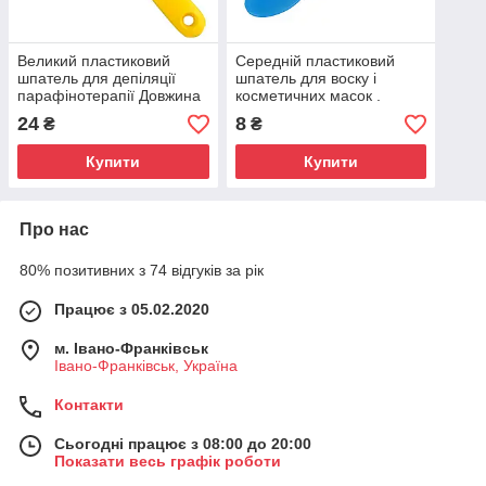
Великий пластиковий
Середній пластиковий
шпатель для депіляції
шпатель для воску і
парафінотерапії Довжина
косметичних масок .
21 см
Жорсткий пластик.15*2,5
24
8
₴
₴
см
Купити
Купити
Про нас
80% позитивних з 74 відгуків за рік
Працює з 05.02.2020
м. Івано-Франківськ
Івано-Франківськ, Україна
Контакти
Сьогодні працює з 08:00 до 20:00
Показати весь графік роботи