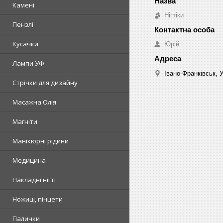
Камені
Нігтіки
Пензлі
Кусачки
Юрій
Лампи УФ
Івано-Франківськ, 
Стрічки для дизайну
Масажна Олія
Магніти
Манікюрні рідини
Медицина
Накладні нігті
Ножиці, пінцети
Палички