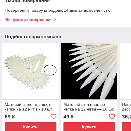
Умови повернення
Повернення товару впродовж 14 днів за домовленістю
Всі умови повернення
Подібні товари компанії
Матовий віяло планшет-
Матовий віял планшет-
Неод
квітка на 12 нігтів - 10 шт
квітка на 12 нігтів — 10 шт.
двос
69
49
36,
₴
₴
Купити
Купити