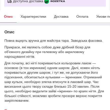
Доступна доставка
Опис
Характеристики
Доставка
Оплата
Умови п
Опис
Повна вщерть зручна для майстра тара. Заводська фасовка.
Прикраси, які являють собою дуже дрібний бісер для
об'ємного дизайну при гелевому або акриловому
нарощуванні нігтів.
Для початку, всі нігті покриваються кольоровим лаком —
основою (в тон икринкам) одним шаром. Далі, кожен ніготь
покривається другим шаром, і тут же, не допускаючи його
підсихання, обсипається кульками — ікринками. Отриманий
шар кульок, необхідно злегка втиснути в лаковий шар. Час
висихання цього твору складе близько 15-20 хвилин. Після
цього, необхідно видалити зайві «ікринки» по краях нігтя. Для
більшої стійкості, можливо зробити прозоре верхнє покриття
закріплювачем.