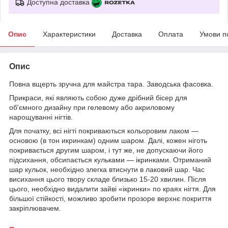
Доступна доставка
Опис
Характеристики
Доставка
Оплата
Умови п
Опис
Повна вщерть зручна для майстра тара. Заводська фасовка.
Прикраси, які являють собою дуже дрібний бісер для
об'ємного дизайну при гелевому або акриловому
нарощуванні нігтів.
Для початку, всі нігті покриваються кольоровим лаком —
основою (в тон икринкам) одним шаром. Далі, кожен ніготь
покривається другим шаром, і тут же, не допускаючи його
підсихання, обсипається кульками — ікринками. Отриманий
шар кульок, необхідно злегка втиснути в лаковий шар. Час
висихання цього твору складе близько 15-20 хвилин. Після
цього, необхідно видалити зайві «ікринки» по краях нігтя. Для
більшої стійкості, можливо зробити прозоре верхнє покриття
закріплювачем.