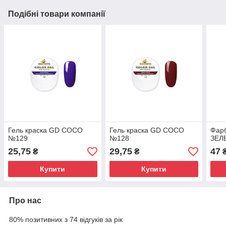
Подібні товари компанії
Гель краска GD COCO
Гель краска GD COCO
Фарб
№129
№128
ЗЕЛ
25,75
29,75
47
₴
₴
Купити
Купити
Про нас
80% позитивних з 74 відгуків за рік