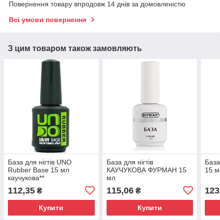
Повернення товару впродовж 14 днів за домовленістю
Всі умови повернення
З цим товаром також замовляють
База для нігтів UNO
База для нігтів
База
Rubber Base 15 мл
КАУЧУКОВА ФУРМАН 15
15 м
каучукова**
мл
112,35
115,06
123
₴
₴
Купити
Купити