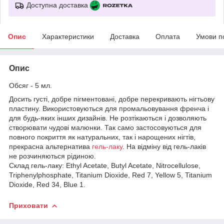
Доступна доставка
Опис
Характеристики
Доставка
Оплата
Умови п
Опис
Обсяг - 5 мл.
Досить густі, добре пігментовані, добре перекривають нігтьову
пластину. Використовуються для промальовування френча і
для будь-яких інших дизайнів. Не розтікаються і дозволяють
створювати чудові малюнки. Так само застосовуються для
повного покриття як натуральних, так і нарощених нігтів,
прекрасна альтернатива
гель-лаку
. На відміну від гель-лаків
не розчиняються рідиною.
Склад гель-лаку: Ethyl Acetate, Butyl Acetate, Nitrocellulose,
Triphenylphosphate, Titanium Dioxide, Red 7, Yellow 5, Titanium
Dioxide, Red 34, Blue 1.
Приховати