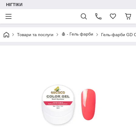
НІГТІКИ
🩸 - Гель фарби
Товари та послуги
Гель-фарби GD