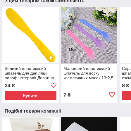
З цим товаром також замовляють
Великий пластиковий
Маленький пластиковий
Сере
шпатель для депіляції
шпатель для воску і
шпат
парафінотерапії Довжина
косметичних масок 13*2,5
косм
21 см
см
Жорс
24
8
₴
₴
см
7
₴
Купити
Подібні товари компанії