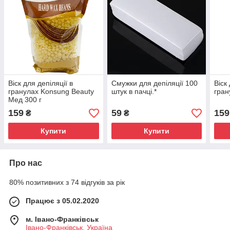
Віск для депіляції в
Смужки для депіляції 100
Віск
гранулах Konsung Beauty
штук в пачці.*
гран
Мед 300 г
159
59
159
₴
₴
Купити
Купити
Про нас
80% позитивних з 74 відгуків за рік
Працює з 05.02.2020
м. Івано-Франківськ
Івано-Франківськ, Україна