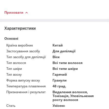
Приховати
Характеристики
Основні
Країна виробник
Китай
Застосування засобу
Для депіляції
Тип засобу для депіляції
Віск
Тип волосся
Всі типи волосся
Тип шкіри
Всі типи шкіри
Тип воску
Гарячий
Форма випуску воску
Гранули
Температура плавлення
48 град.
Призначення і результат
Видалення волосся,
Тонізація, Уповільнення
росту волосся
Стать
Унісекс