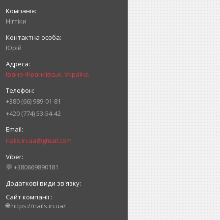
Нігтіки
Юрій
Івано-Франківськ, Україна
+380 (66) 989-01-81
+420 (774) 53-54-42
nails.in.ua@gmail.com
💬 +380669890181
Сайт компанії
🌐 https://nails.in.ua/