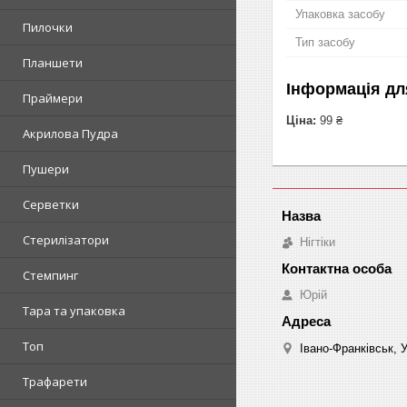
Упаковка засобу
Пилочки
Тип засобу
Планшети
Інформація дл
Праймери
Ціна:
99 ₴
Акрилова Пудра
Пушери
Серветки
Стерилізатори
Нігтіки
Стемпинг
Юрій
Тара та упаковка
Топ
Івано-Франківськ, 
Трафарети