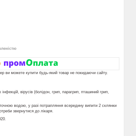
вленістю
пер ви можете купити будь-який товар не покидаючи сайту.
інфекцій, вірусів (болідон, грип, парагрип, пташиний грип,
оточною водою, у разі потрапляння всередину випити 2 склянки
отреби звернутися до лікаря.
020.