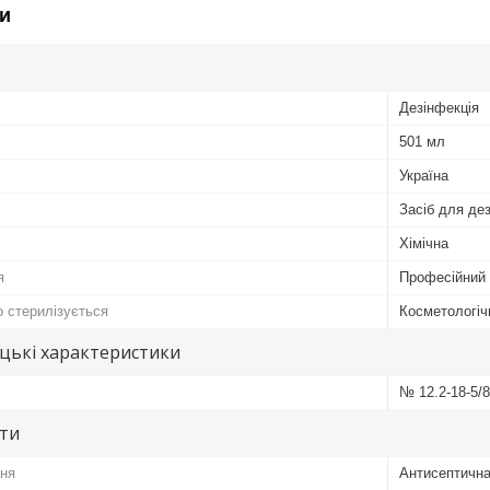
и
Дезінфекція
501 мл
Україна
Засіб для дез
Хімічна
я
Професійний
о стерилізується
Косметологіч
цькі характеристики
№ 12.2-18-5/8
ути
ння
Антисептична 