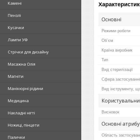
Камені
Характеристик
Пензлі
Основні
Кусачки
Режими роботи
Лампи УФ
Об`єм
Країна виробник
Стрічки для дизайну
Тип
Масажна Олія
Вид стерилізації
Магніти
Сфера застосуванн
Манікюрні рідини
Вид інструменту, щ
Користувальни
Медицина
Висновок
Накладні нігті
Основні атриб
Ножиці, пінцети
Область застосува
Палички