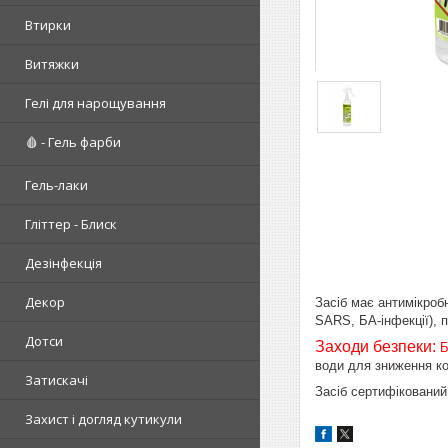
Втирки
Витяжки
Гелі для нарощування
🩸 - Гель фарби
Гель-лаки
Гліттер - Блиск
Дезінфекція
Декор
Засіб має антимікробн
SARS, БА-інфекції), 
Дотси
Заходи безпеки:
Б
води для зниження ко
Затискачі
Засіб сертифікований 
Захист і догляд кутикули