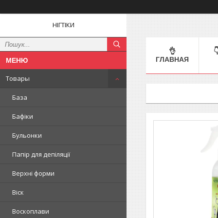
НІГТІКИ
👌

ГЛАВНАЯ
Товары
База
Бафіки
Бульонки
Папір для депіляції
Верхні форми
Віск
Воскоплави