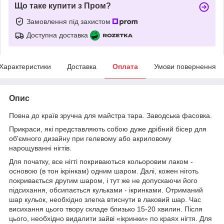
Що таке купити з Пром?
Замовлення під захистом
Доступна доставка
Характеристики
Доставка
Оплата
Умови повернення
Опис
Повна до країв зручна для майстра тара. Заводська фасовка.
Прикраси, які представляють собою дуже дрібний бісер для
об'ємного дизайну при гелевому або акриловому
нарощуванні нігтів.
Для початку, все нігті покриваються кольоровим лаком -
основою (в тон ікрінкам) одним шаром. Далі, кожен ніготь
покривається другим шаром, і тут же не допускаючи його
підсихання, обсипається кульками - ікринками. Отриманий
шар кульок, необхідно злегка втиснути в лаковий шар. Час
висихання цього твору складе близько 15-20 хвилин. Після
цього, необхідно видалити зайві «ікринки» по краях нігтя. Для