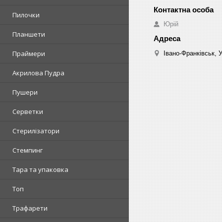
Пилочки
Юрій
Планшети
Праймери
Івано-Франківськ, 
Акрилова Пудра
Пушери
Серветки
Стерилізатори
Стемпинг
Тара та упаковка
Топ
Трафарети