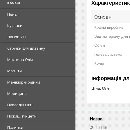
Характеристик
Камені
Пензлі
Основні
Кусачки
Країна виробник
Вид матеріалу для 
Лампи УФ
Об`єм
Стрічки для дизайну
Гелева система
Масажна Олія
Колір
Магніти
Інформація дл
Манікюрні рідини
Ціна:
89 ₴
Медицина
Накладні нігті
Ножиці, пінцети
Палички
Нігтіки