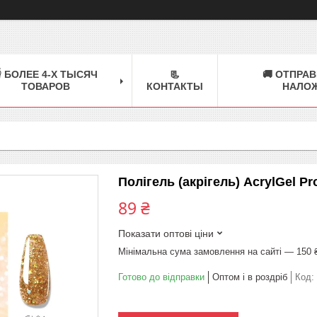
 БОЛЕЕ 4-Х ТЫСЯЧ
📃
🚚 ОТПРАВ
ТОВАРОВ
КОНТАКТЫ
НАЛО
Полігель (акрігель) AcrylGel P
89 ₴
Показати оптові ціни
Мінімальна сума замовлення на сайті — 150 
Готово до відправки
Оптом і в роздріб
Код: