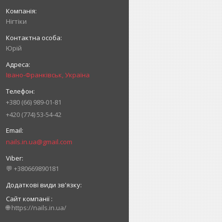
Нігтіки
Юрій
Івано-Франківськ, Україна
+380 (66) 989-01-81
+420 (774) 53-54-42
nails.in.ua@gmail.com
💬 +380669890181
Сайт компанії
🌐 https://nails.in.ua/