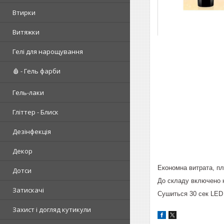
Втирки
Витяжки
Гелі для нарощування
🩸 - Гель фарби
Гель-лаки
Гліттер - Блиск
Дезінфекція
Декор
Економна витрата, пла
Дотси
До складу включено к
Затискачі
Сушиться 30 сек LED 
Захист і догляд кутикули