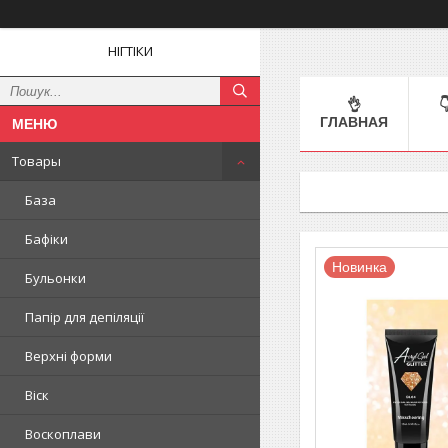
НІГТІКИ
👌

ГЛАВНАЯ
Товары
База
Бафіки
Новинка
Бульонки
Папір для депіляції
Верхні форми
Віск
Воскоплави