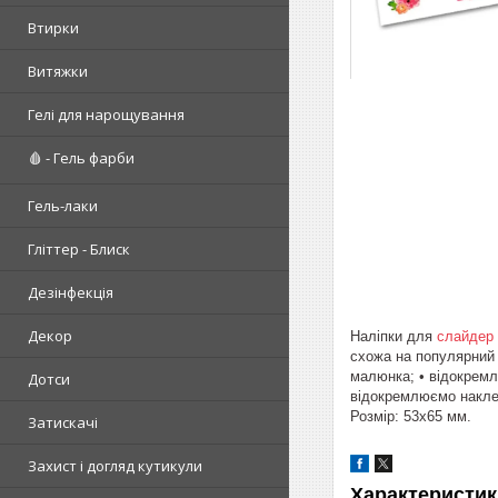
Втирки
Витяжки
Гелі для нарощування
🩸 - Гель фарби
Гель-лаки
Гліттер - Блиск
Дезінфекція
Декор
Наліпки для
слайдер
схожа на популярний 
малюнка; • відокремл
Дотси
відокремлюємо наклей
Розмір: 53х65 мм.
Затискачі
Захист і догляд кутикули
Характеристик