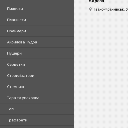
Пилочки
Івано-Франківськ, 
Планшети
Праймери
Акрилова Пудра
Пушери
Серветки
Стерилізатори
Стемпинг
Тара та упаковка
Топ
Трафарети