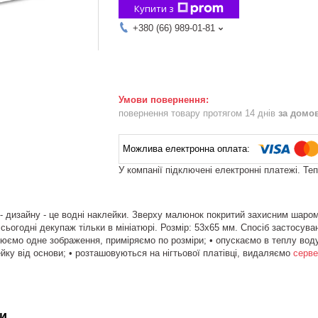
Купити з
+380 (66) 989-01-81
повернення товару протягом 14 днів
за домо
У компанії підключені електронні платежі. Те
- дизайну - це водні наклейки. Зверху малюнок покритий захисним шаро
сьогодні декупаж тільки в мініатюрі. Розмір: 53х65 мм. Спосіб застосува
юємо одне зображення, приміряємо по розміри; • опускаємо в теплу воду н
ку від основи; • розташовуються на нігтьової платівці, видаляємо
серв
и