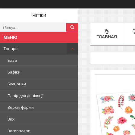
НІГТІКИ
👌

ГЛАВНАЯ
Товары
База
Бафіки
Бульонки
Папір для депіляції
Верхні форми
Віск
Воскоплави