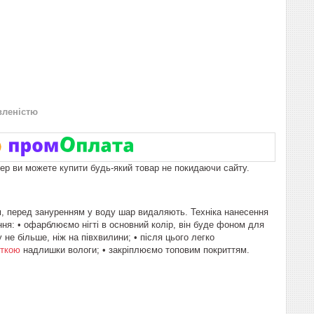
вленістю
пер ви можете купити будь-який товар не покидаючи сайту.
м, перед зануренням у воду шар видаляють. Техніка нанесення
ння: • офарблюємо нігті в основний колір, він буде фоном для
е більше, ніж на півхвилини; • після цього легко
еткою
надлишки вологи; • закріплюємо топовим покриттям.