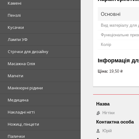
Камені
Основні
Пензлі
Вид матеріалу для д
Кусачки
Функціональне приз
Лампи УФ
Колір
Стрічки для дизайну
Інформація дл
Масажна Олія
Ціна:
19,50 ₴
Магніти
Манікюрні рідини
Медицина
Накладні нігті
Нігтіки
Ножиці, пінцети
Юрій
Палички