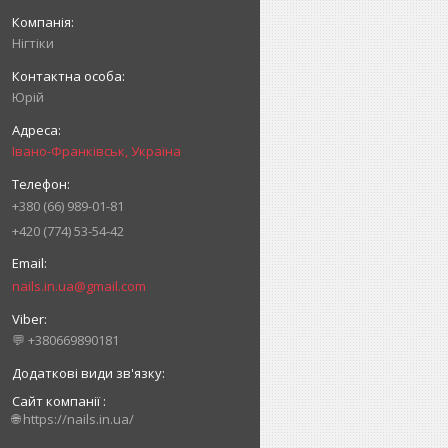
Нігтіки
Юрій
Івано-Франківськ, Україна
+380 (66) 989-01-81
+420 (774) 53-54-42
nails.in.ua@gmail.com
💬 +380669890181
Сайт компанії
🌐 https://nails.in.ua/