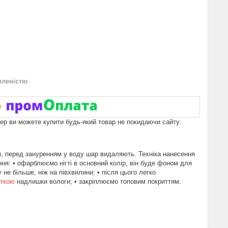
вленістю
пер ви можете купити будь-який товар не покидаючи сайту.
м, перед зануренням у воду шар видаляють. Техніка нанесення
ння: • офарблюємо нігті в основний колір, він буде фоном для
е більше, ніж на півхвилини; • після цього легко
еткою
надлишки вологи; • закріплюємо топовим покриттям.