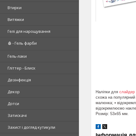
Втирки
Витяжки
Гелі для нарощування
🩸 - Гель фарби
Гель-лаки
Гліттер - Блиск
Дезінфекція
Декор
Наліпки для
слайдер
схожа на популярний 
малюнка; • відокремл
Дотси
відокремлюємо наклей
Розмір: 53х65 мм.
Затискачі
Захист і догляд кутикули
Інформація дл