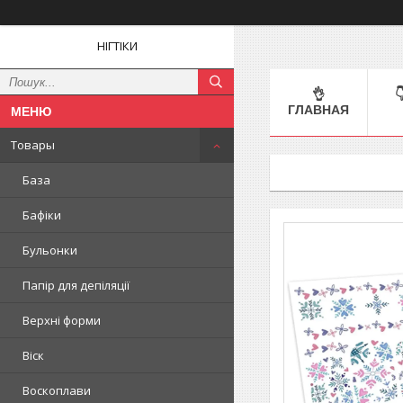
НІГТІКИ
👌

ГЛАВНАЯ
Товары
База
Бафіки
Бульонки
Папір для депіляції
Верхні форми
Віск
Воскоплави