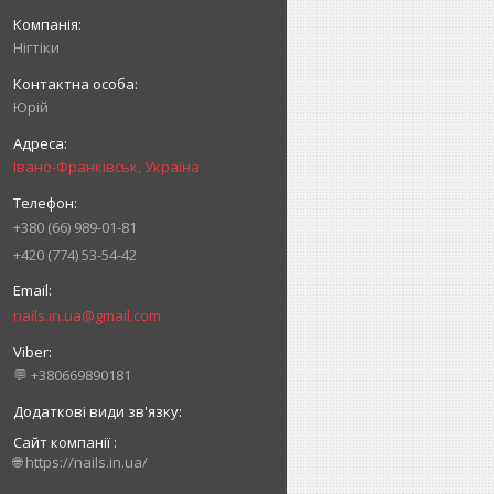
Нігтіки
Юрій
Івано-Франківськ, Україна
+380 (66) 989-01-81
+420 (774) 53-54-42
nails.in.ua@gmail.com
💬 +380669890181
Сайт компанії
🌐 https://nails.in.ua/