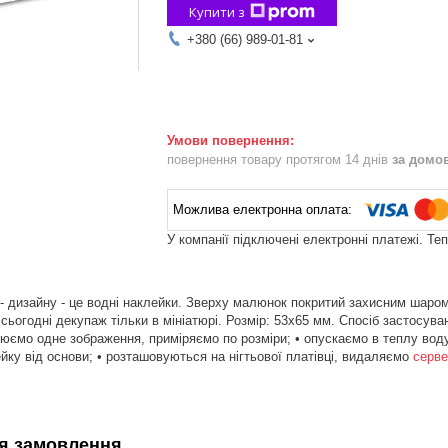
Купити з
+380 (66) 989-01-81
повернення товару протягом 14 днів
за домо
У компанії підключені електронні платежі. Те
- дизайну - це водні наклейки. Зверху малюнок покритий захисним шаро
сьогодні декупаж тільки в мініатюрі. Розмір: 53х65 мм. Спосіб застосува
юємо одне зображення, приміряємо по розміри; • опускаємо в теплу воду н
ку від основи; • розташовуються на нігтьової платівці, видаляємо
серв
я замовлення