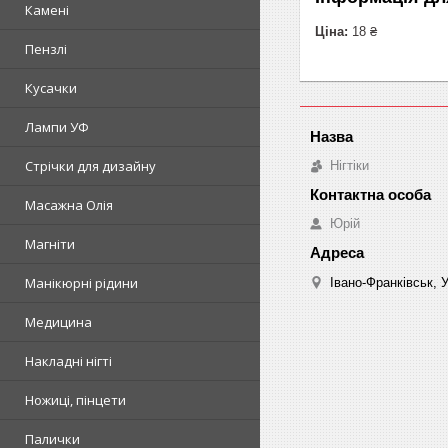
Камені
Ціна:
18 ₴
Пензлі
Кусачки
Лампи УФ
Стрічки для дизайну
Нігтіки
Масажна Олія
Юрій
Магніти
Манікюрні рідини
Івано-Франківськ, 
Медицина
Накладні нігті
Ножиці, пінцети
Палички