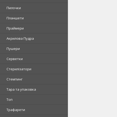
Пилочки
Планшети
Праймери
Акрилова Пудра
Пушери
Серветки
Стерилізатори
Стемпинг
Тара та упаковка
Топ
Трафарети