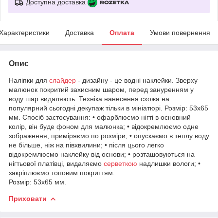
Доступна доставка
Характеристики
Доставка
Оплата
Умови повернення
Опис
Наліпки для
слайдер
- дизайну - це водні наклейки. Зверху
малюнок покритий захисним шаром, перед зануренням у
воду шар видаляють. Техніка нанесення схожа на
популярний сьогодні декупаж тільки в мініатюрі. Розмір: 53х65
мм. Спосіб застосування: • офарблюємо нігті в основний
колір, він буде фоном для малюнка; • відокремлюємо одне
зображення, приміряємо по розміри; • опускаємо в теплу воду
не більше, ніж на півхвилини; • після цього легко
відокремлюємо наклейку від основи; • розташовуються на
нігтьової платівці, видаляємо
серветкою
надлишки вологи; •
закріплюємо топовим покриттям.
Розмір: 53х65 мм.
Приховати