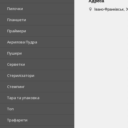
Пилочки
Івано-Франківськ, 
Планшети
Праймери
Акрилова Пудра
Пушери
Серветки
Стерилізатори
Стемпинг
Тара та упаковка
Топ
Трафарети