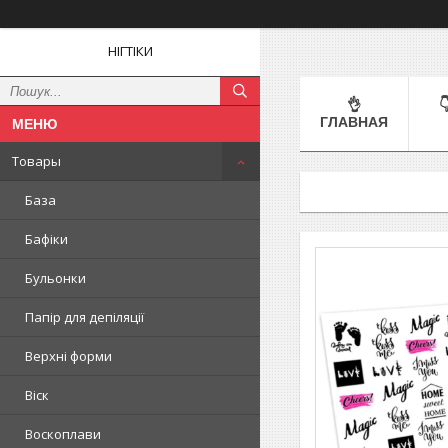
НІГТІКИ
👌

ГЛАВНАЯ
Товары
База
Бафіки
Бульонки
Папір для депіляції
Верхні форми
Віск
Воскоплави