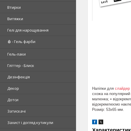
Втирки
Витяжки
Гелі для нарощування
🩸 - Гель фарби
Гель-лаки
Гліттер - Блиск
Дезінфекція
Декор
Наліпки для
слайдер
схожа на популярний 
малюнка; • відокремл
Дотси
відокремлюємо наклей
Розмір: 53х65 мм.
Затискачі
Захист і догляд кутикули
Характеристик