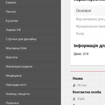
Камені
Основні
Пензлі
Вид матеріалу для д
Кусачки
Функціональне приз
Лампи УФ
Колір
Стрічки для дизайну
Інформація дл
Масажна Олія
Ціна:
18 ₴
Магніти
Манікюрні рідини
Медицина
Накладні нігті
Нігтіки
Ножиці, пінцети
Юрій
Палички