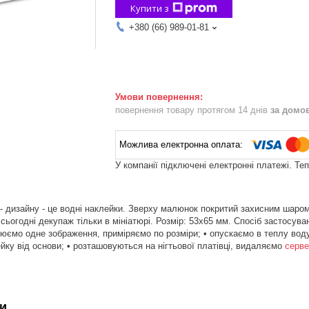
Купити з
+380 (66) 989-01-81
повернення товару протягом 14 днів
за домо
У компанії підключені електронні платежі. Те
- дизайну - це водні наклейки. Зверху малюнок покритий захисним шаро
сьогодні декупаж тільки в мініатюрі. Розмір: 53х65 мм. Спосіб застосува
юємо одне зображення, приміряємо по розміри; • опускаємо в теплу воду н
ку від основи; • розташовуються на нігтьової платівці, видаляємо
серв
и