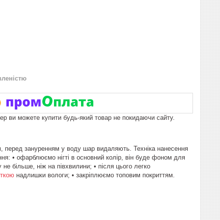
вленістю
пер ви можете купити будь-який товар не покидаючи сайту.
м, перед зануренням у воду шар видаляють. Техніка нанесення
ння: • офарблюємо нігті в основний колір, він буде фоном для
е більше, ніж на півхвилини; • після цього легко
еткою
надлишки вологи; • закріплюємо топовим покриттям.