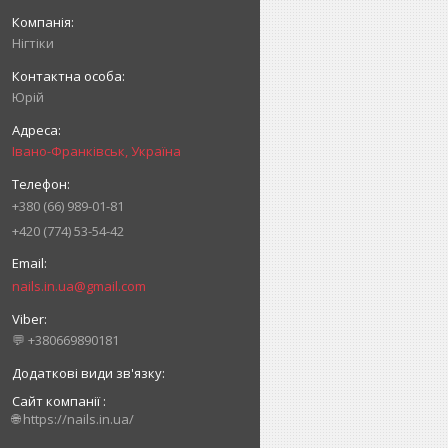
Нігтіки
Юрій
Івано-Франківськ, Україна
+380 (66) 989-01-81
+420 (774) 53-54-42
nails.in.ua@gmail.com
💬 +380669890181
Сайт компанії
🌐 https://nails.in.ua/