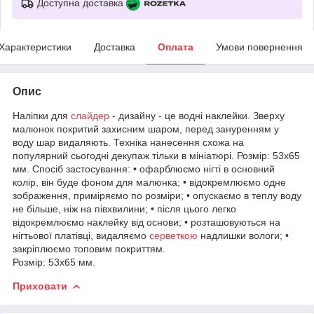
Доступна доставка
Характеристики
Доставка
Оплата
Умови повернення
Опис
Наліпки для
слайдер
- дизайну - це водні наклейки. Зверху
малюнок покритий захисним шаром, перед зануренням у
воду шар видаляють. Техніка нанесення схожа на
популярний сьогодні декупаж тільки в мініатюрі. Розмір: 53х65
мм. Спосіб застосування: • офарблюємо нігті в основний
колір, він буде фоном для малюнка; • відокремлюємо одне
зображення, приміряємо по розміри; • опускаємо в теплу воду
не більше, ніж на півхвилини; • після цього легко
відокремлюємо наклейку від основи; • розташовуються на
нігтьової платівці, видаляємо
серветкою
надлишки вологи; •
закріплюємо топовим покриттям.
Розмір: 53х65 мм.
Приховати