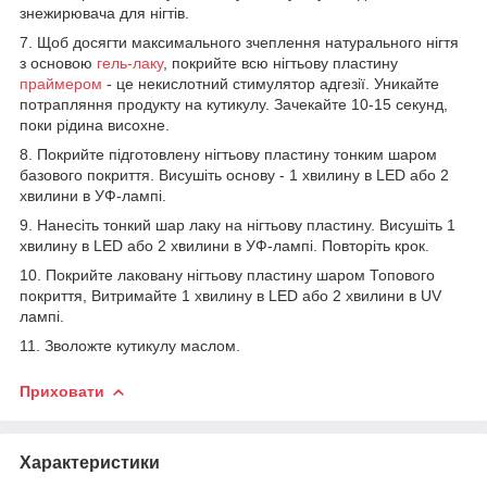
знежирювача для нігтів.
7. Щоб досягти максимального зчеплення натурального нігтя
з основою
гель-лаку
, покрийте всю нігтьову пластину
праймером
- це некислотний стимулятор адгезії. Уникайте
потрапляння продукту на кутикулу. Зачекайте 10-15 секунд,
поки рідина висохне.
8. Покрийте підготовлену нігтьову пластину тонким шаром
базового покриття. Висушіть основу - 1 хвилину в LED або 2
хвилини в УФ-лампі.
9. Нанесіть тонкий шар лаку на нігтьову пластину. Висушіть 1
хвилину в LED або 2 хвилини в УФ-лампі. Повторіть крок.
10. Покрийте лаковану нігтьову пластину шаром Топового
покриття, Витримайте 1 хвилину в LED або 2 хвилини в UV
лампі.
11. Зволожте кутикулу маслом.
Приховати
Характеристики