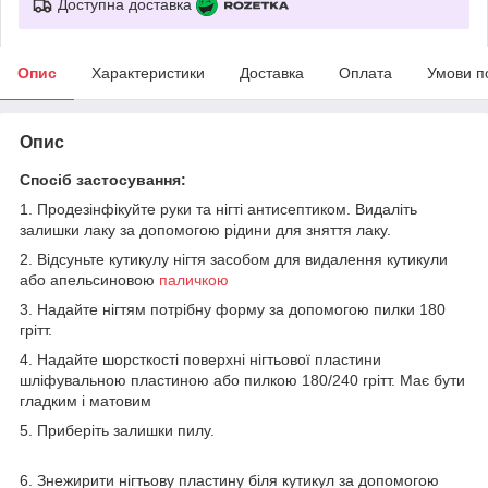
Доступна доставка
Опис
Характеристики
Доставка
Оплата
Умови п
Опис
Спосіб застосування:
1. Продезінфікуйте руки та нігті антисептиком. Видаліть
залишки лаку за допомогою рідини для зняття лаку.
2. Відсуньте кутикулу нігтя засобом для видалення кутикули
або апельсиновою
паличкою
3. Надайте нігтям потрібну форму за допомогою пилки 180
грітт.
4. Надайте шорсткості поверхні нігтьової пластини
шліфувальною пластиною або пилкою 180/240 грітт. Має бути
гладким і матовим
5. Приберіть залишки пилу.
6. Знежирити нігтьову пластину біля кутикул за допомогою