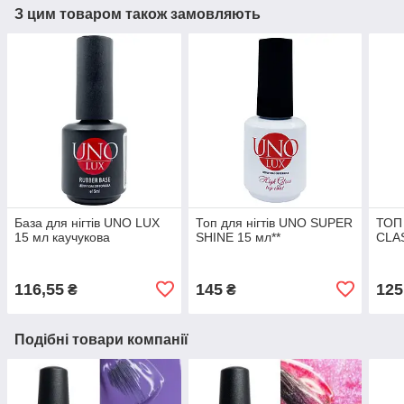
З цим товаром також замовляють
База для нігтів UNO LUX
Топ для нігтів UNO SUPER
ТОП
15 мл каучукова
SHINE 15 мл**
CLA
116,55
145
125
₴
₴
Подібні товари компанії