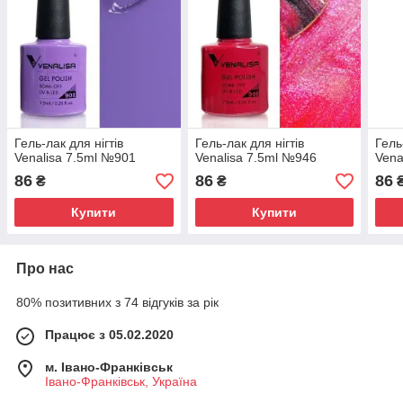
Гель-лак для нігтів
Гель-лак для нігтів
Гель
Venalisa 7.5ml №901
Venalisa 7.5ml №946
Vena
86
86
86
₴
₴
Купити
Купити
Про нас
80% позитивних з 74 відгуків за рік
Працює з 05.02.2020
м. Івано-Франківськ
Івано-Франківськ, Україна