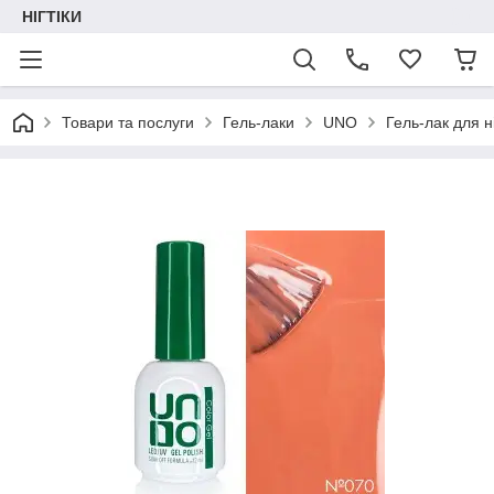
НІГТІКИ
Товари та послуги
Гель-лаки
UNO
Гель-лак для н