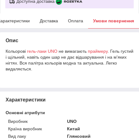
Доступна доставка
арактеристики
Доставка
Оплата
Умови повернення
Опис
Кольорові
гель-лаки
UNO
не вимагають
праймеру
. Гель густий
і щільний, навіть один шар не дає відшарування і на м'яких
нігтях. Вся палітра кольорів модна та актуальна. Легко
видаляється.
Характеристики
Основні атрибути
Виробник
UNO
Країна виробник
Китай
Вид лаку
Глянсовий