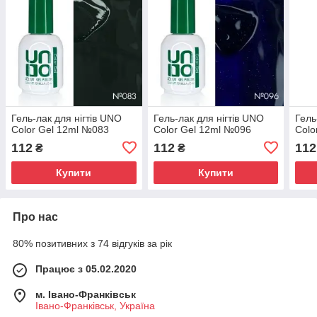
Гель-лак для нігтів UNO
Гель-лак для нігтів UNO
Гель
Color Gel 12ml №083
Color Gel 12ml №096
Colo
112
112
112
₴
₴
Купити
Купити
Про нас
80% позитивних з 74 відгуків за рік
Працює з 05.02.2020
м. Івано-Франківськ
Івано-Франківськ, Україна