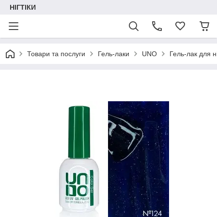
НІГТІКИ
Товари та послуги
Гель-лаки
UNO
Гель-лак для н