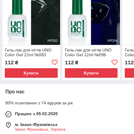
Гель-лак для нігтів UNO
Гель-лак для нігтів UNO
Гель
Color Gel 12ml №083
Color Gel 12ml №096
Colo
112
112
112
₴
₴
Купити
Купити
Про нас
80% позитивних з 74 відгуків за рік
Працює з 05.02.2020
м. Івано-Франківськ
Івано-Франківськ, Україна