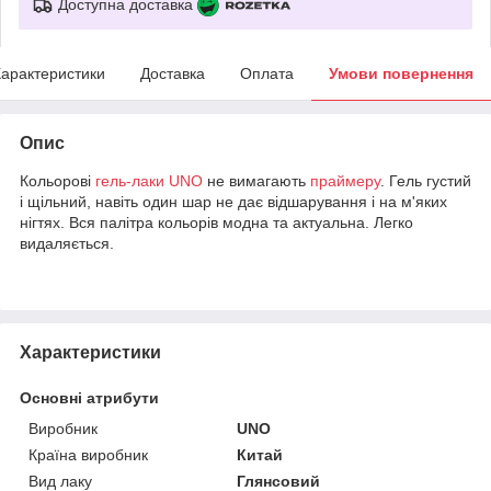
Доступна доставка
арактеристики
Доставка
Оплата
Умови повернення
Опис
Кольорові
гель-лаки
UNO
не вимагають
праймеру
. Гель густий
і щільний, навіть один шар не дає відшарування і на м'яких
нігтях. Вся палітра кольорів модна та актуальна. Легко
видаляється.
Характеристики
Основні атрибути
Виробник
UNO
Країна виробник
Китай
Вид лаку
Глянсовий