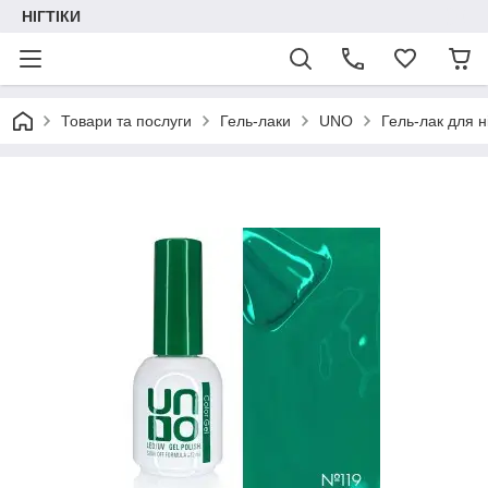
НІГТІКИ
Товари та послуги
Гель-лаки
UNO
Гель-лак для н