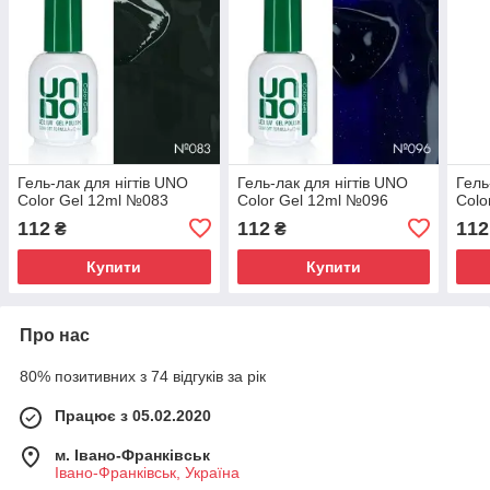
Гель-лак для нігтів UNO
Гель-лак для нігтів UNO
Гель
Color Gel 12ml №083
Color Gel 12ml №096
Colo
112
112
112
₴
₴
Купити
Купити
Про нас
80% позитивних з 74 відгуків за рік
Працює з 05.02.2020
м. Івано-Франківськ
Івано-Франківськ, Україна