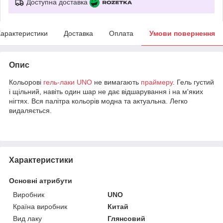
Доступна доставка
арактеристики
Доставка
Оплата
Умови повернення
Опис
Кольорові
гель-лаки
UNO
не вимагають
праймеру
. Гель густий
і щільний, навіть один шар не дає відшарування і на м'яких
нігтях. Вся палітра кольорів модна та актуальна. Легко
видаляється.
Характеристики
Основні атрибути
Виробник
UNO
Країна виробник
Китай
Вид лаку
Глянсовий