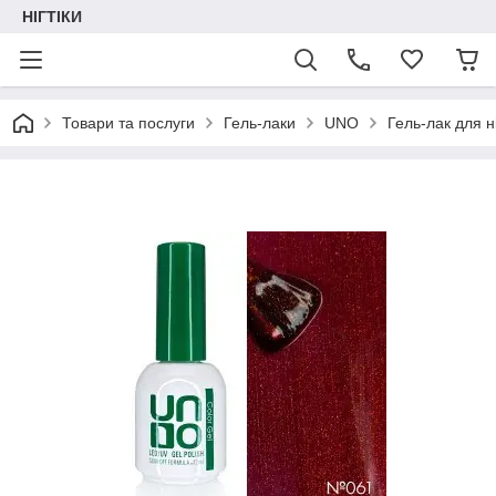
НІГТІКИ
Товари та послуги
Гель-лаки
UNO
Гель-лак для н