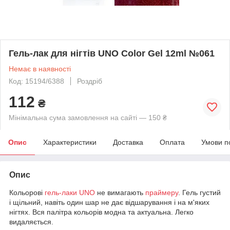
Гель-лак для нігтів UNO Color Gel 12ml №061
Немає в наявності
Код: 15194/6388
Роздріб
112
₴
Мінімальна сума замовлення на сайті — 150 ₴
Опис
Характеристики
Доставка
Оплата
Умови п
Опис
Кольорові
гель-лаки
UNO
не вимагають
праймеру
. Гель густий
і щільний, навіть один шар не дає відшарування і на м'яких
нігтях. Вся палітра кольорів модна та актуальна. Легко
видаляється.