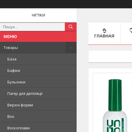
НІГТІКИ
👌

ГЛАВНАЯ
Товары
База
Бафіки
Бульонки
Папір для депіляції
Верхні форми
Віск
Воскоплави