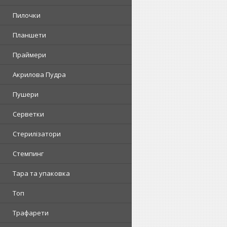
Пилочки
Планшети
Праймери
Акрилова Пудра
Пушери
Серветки
Стерилізатори
Стемпинг
Тара та упаковка
Топ
Трафарети