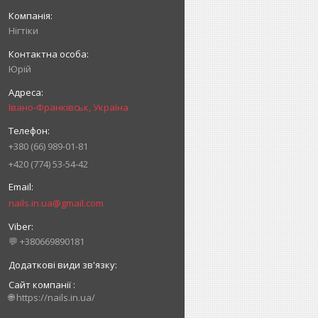
Нігтіки
Юрій
Івано-Франківськ, Україна
+380 (66) 989-01-81
+420 (774) 53-54-42
nails.in.ua@gmail.com
💬 +380669890181
Сайт компанії
🌐 https://nails.in.ua/