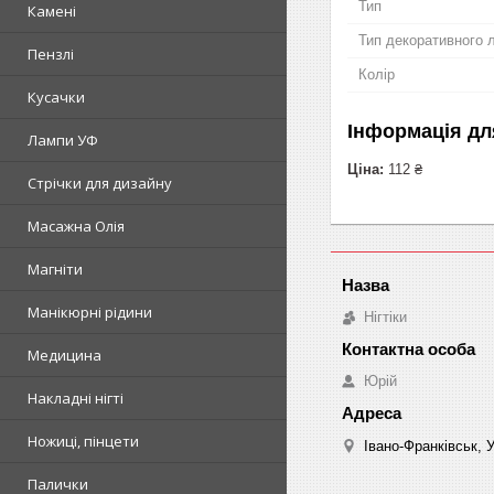
Тип
Камені
Тип декоративного 
Пензлі
Колір
Кусачки
Інформація дл
Лампи УФ
Ціна:
112 ₴
Стрічки для дизайну
Масажна Олія
Магніти
Манікюрні рідини
Нігтіки
Медицина
Юрій
Накладні нігті
Ножиці, пінцети
Івано-Франківськ, 
Палички