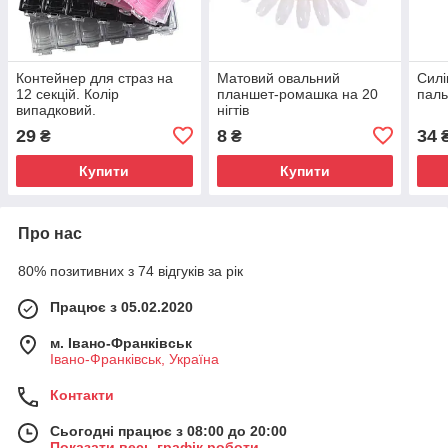
Контейнер для страз на
Матовий овальний
Силі
12 секцій. Колір
планшет-ромашка на 20
пальц
випадковий.
нігтів
29
8
34
₴
₴
Купити
Купити
Про нас
80% позитивних з 74 відгуків за рік
Працює з 05.02.2020
м. Івано-Франківськ
Івано-Франківськ, Україна
Контакти
Сьогодні працює з 08:00 до 20:00
Показати весь графік роботи