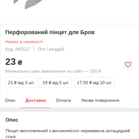
Перфорований пінцет для Бров
Немає в наявності
Код: /M2517
Опт і роздріб
23
₴
Мінімальна сума замовлення на сайті — 150 ₴
21 ₴
від 3 шт.
19 ₴
від 5 шт.
17,50 ₴
від 10 шт.
Опис
Доставка
Оплата
Умови повернення
Опис
Пінцет виготовлений з високоякісної нержавіюча антацидний
сталі.